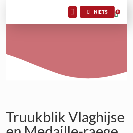
NIETS
Truukblik Vlaghijse
en Medaille-raege