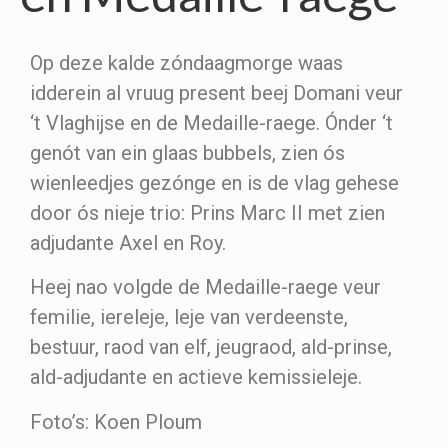
Op deze kalde zóndaagmorge waas
idderein al vruug present beej Domani veur
‘t Vlaghijse en de Medaille-raege. Ónder ‘t
genót van ein glaas bubbels, zien ós
wienleedjes gezónge en is de vlag gehese
door ós nieje trio: Prins Marc II met zien
adjudante Axel en Roy.
Heej nao volgde de Medaille-raege veur
femilie, iereleje, leje van verdeenste,
bestuur, raod van elf, jeugraod, ald-prinse,
ald-adjudante en actieve kemissieleje.
Foto’s: Koen Ploum