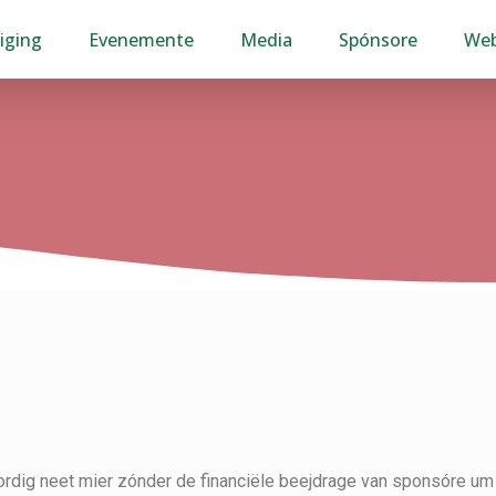
iging
Evenemente
Media
Spónsore
We
rdig neet mier zónder de financiële beejdrage van sponsóre um d