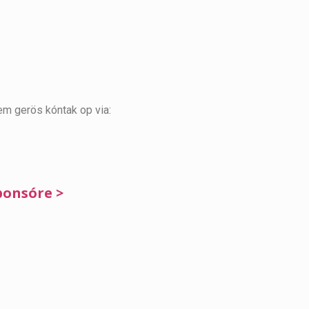
em gerös kóntak op via:
ponsóre >