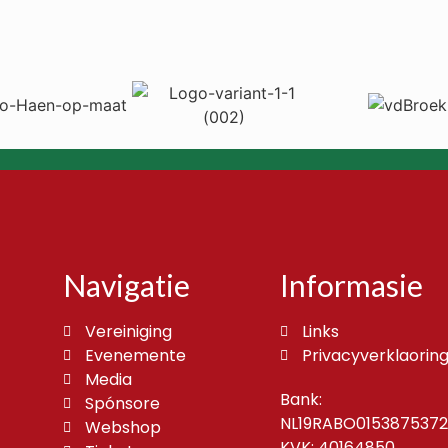
Navigatie
Informasie
Vereiniging
Links
Evenemente
Privacyverklaorin
Media
Bank:
Spónsore
NL19RABO0153875372
Webshop
KVK: 40164850