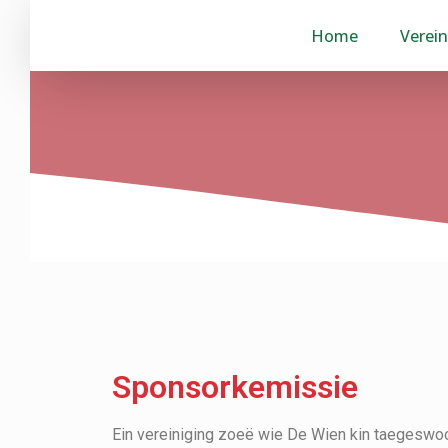
Home
Verein
Voeg je header hier toe
Sponsorkemissie
Ein vereiniging zoeë wie De Wien kin taegeswoo