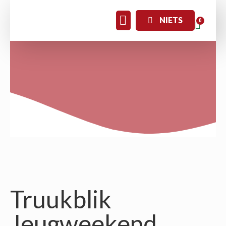
NIETS
Truukblik
Jeugweekend