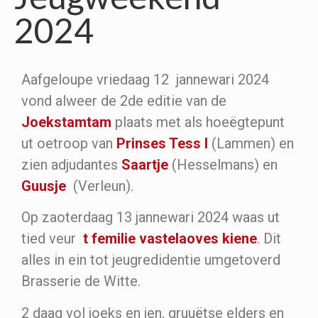
2024
Aafgeloupe vriedaag 12 jannewari 2024
vond alweer de 2de editie van de
Joekstamtam
plaats met als hoeëgtepunt
ut oetroop van
Prinses Tess I
(Lammen) en
zien adjudantes
Saartje
(Hesselmans) en
Guusje
(Verleun).
Op zaoterdaag 13 jannewari 2024 waas ut
tied veur
t femilie vastelaoves kiene
. Dit
alles in ein tot jeugredidentie umgetoverd
Brasserie de Witte.
2 daag vol joeks en jen, gruuëtse elders en