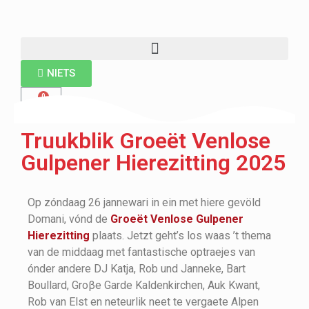
NIETS
Truukblik Groeët Venlose
Gulpener Hierezitting 2025
Op zóndaag 26 jannewari in ein met hiere gevöld
Domani, vónd de
Groeët Venlose Gulpener
Hierezitting
plaats. Jetzt geht’s los waas ’t thema
van de middaag met fantastische optraejes van
ónder andere DJ Katja, Rob und Janneke, Bart
Boullard, Groβe Garde Kaldenkirchen, Auk Kwant,
Rob van Elst en neteurlik neet te vergaete Alpen