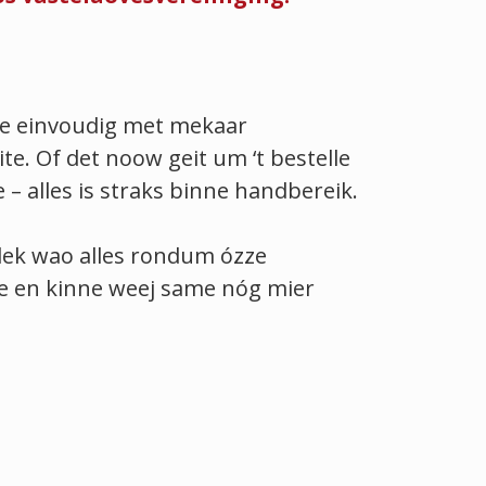
nne einvoudig met mekaar
te. Of det noow geit um ‘t bestelle
 – alles is straks binne handbereik.
lek wao alles rondum ózze
se en kinne weej same nóg mier