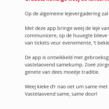
Op de algemeine lejevergadering zal
Met deze app bringe weej de leje va
communicere, op de huuegte blieve van
van tickets veur evenemente, ‘t beki
De app is ontwikkeld met gebroeksg
vastelaovend samekump. Zoeë zörge 
genete van dees moeëje traditie.
Weej kieke d’r nao oet um same met ó
Vastelaovend same, same door!