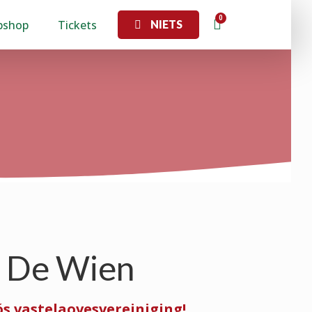
bshop
Tickets
NIETS
g De Wien
ós vastelaovesvereiniging!