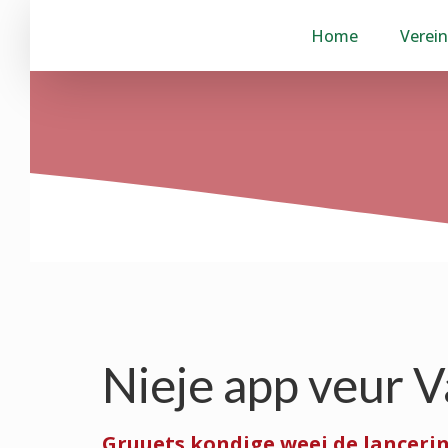
Home
Verein
Nieje app veur 
Gruuets kondige weej de lancering