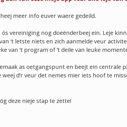
 heej meer info euver waere gedeild.
n ós vereiniging nog doeënderbeej ein. Leje ki
 ‘t letste niets en zich aanmelde veur activitei
eke van ‘t program of ‘t deile van leuke momente
emaak as oetgangspunt en beejt ein centrale p
weej d’r veur det nemes mier iets hoof te mis
g deze nieje stap te zette!