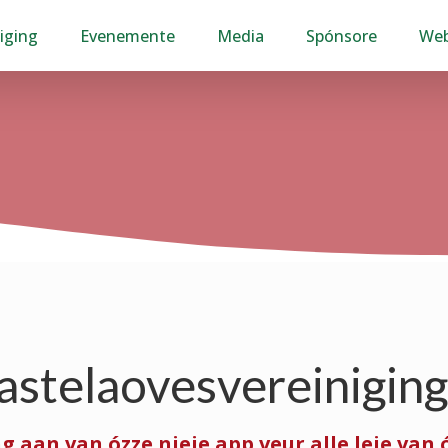
iging
Evenemente
Media
Spónsore
We
Vastelaovesvereinigin
 aan van ózze nieje app veur alle leje van 