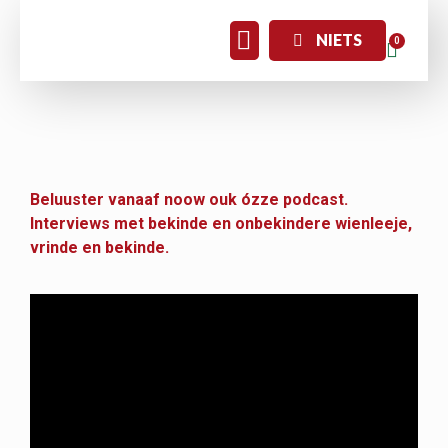
NIETS
Beluuster vanaaf noow ouk ózze podcast.
Interviews met bekinde en onbekindere wienleeje,
vrinde en bekinde.