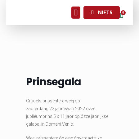
NIETS
Prinsegala
Gruuets prissentere weej op
zaoterdaag
22 jannewari 2022 ózze
jublieumprins 5 x 11 jaor op ózze jaorlijkse
galabal in Domani Venlo.
Weej prissentere óg eine ónvergaetelike