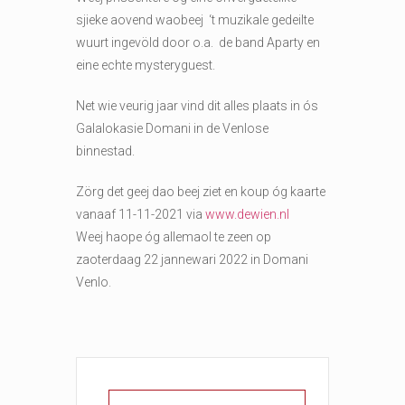
sjieke aovend waobeej ‘t muzikale gedeilte
wuurt ingevöld door o.a. de band Aparty en
eine echte mysteryguest.
Net wie veurig jaar vind dit alles plaats in ós
Galalokasie Domani in de Venlose
binnestad.
Zörg det geej dao beej ziet en koup óg kaarte
vanaaf 11-11-2021 via
www.dewien.nl
Weej haope óg allemaol te zeen op
zaoterdaag
22 jannewari 2022 in Domani
Venlo.