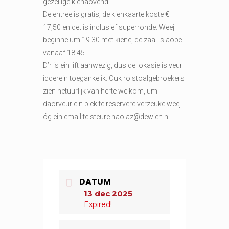
gezellige kienaovend.
De entree is gratis, de kienkaarte koste €
17,50 en det is inclusief superronde. Weej
beginne um 19.30 met kiene, de zaal is aope
vanaaf 18.45.
D’r is ein lift aanwezig, dus de lokasie is veur
idderein toegankelik. Ouk rolstoalgebroekers
zien netuurlijk van herte welkom, um
daorveur ein plek te reservere verzeuke weej
óg ein email te steure nao az@dewien.nl
DATUM
13 dec 2025
Expired!