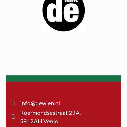
info@dewien.nl
Roermondsestraat 29A,
5912AH Venlo