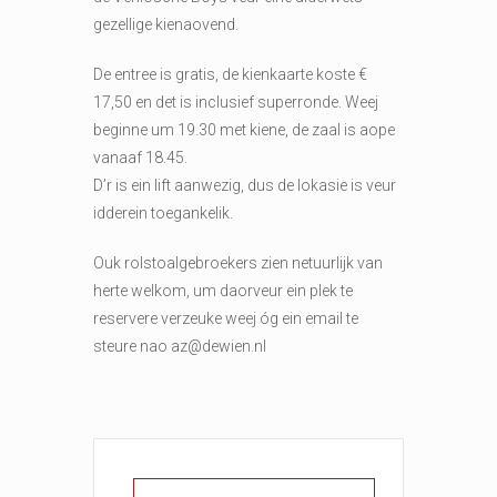
gezellige kienaovend.
De entree is gratis, de kienkaarte koste €
17,50 en det is inclusief superronde. Weej
beginne um 19.30 met kiene, de zaal is aope
vanaaf 18.45.
D’r is ein lift aanwezig, dus de lokasie is veur
idderein toegankelik.
Ouk rolstoalgebroekers zien netuurlijk van
herte welkom, um daorveur ein plek te
reservere verzeuke weej óg ein email te
steure nao az@dewien.nl