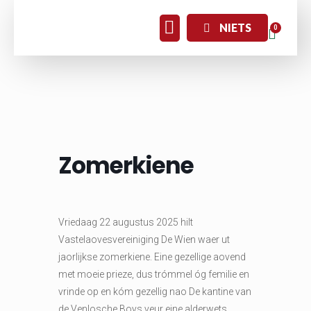
NIETS
Zomerkiene
Vriedaag 22 augustus 2025 hilt
Vastelaovesvereiniging De Wien waer ut
jaorlijkse zomerkiene. Eine gezellige aovend
met moeie prieze, dus trómmel óg femilie en
vrinde op en kóm gezellig nao De kantine van
de Venlosche Boys veur eine alderwets